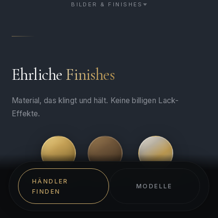
BILDER & FINISHES
Ehrliche
Finishes
Material, das klingt und hält. Keine billigen Lack-
Effekte.
HIGH GLOSS
BRONZE MATT
SILVER / GOLD
HÄNDLER
MODELLE
FINDEN
Robust und zeitlos. Alle Finishes auch beim Händler
vergleichbar.